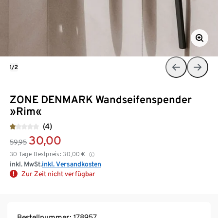
1/2
ZONE DENMARK Wandseifenspender
»Rim«
(4)
30,00
59,95
30-Tage-Bestpreis:
30,00
€
inkl. MwSt.
inkl. Versandkosten
Zur Zeit nicht verfügbar
Bestellnummer: 178957