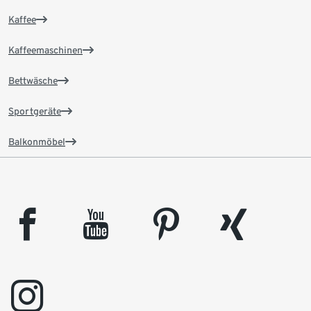
Kaffee
Kaffeemaschinen
Bettwäsche
Sportgeräte
Balkonmöbel
facebook
youtube
pinterest
xing
instagram