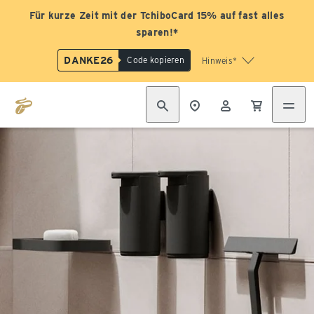
Für kurze Zeit mit der TchiboCard 15% auf fast alles
sparen!*
DANKE26
Code kopieren
Hinweis*