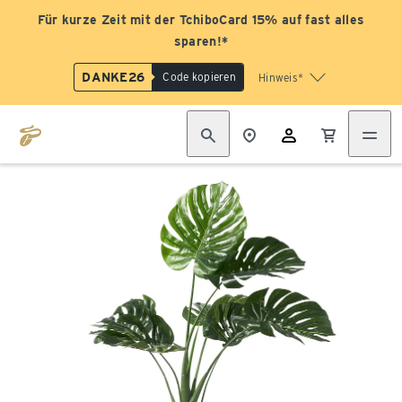
Für kurze Zeit mit der TchiboCard 15% auf fast alles
sparen!*
DANKE26
Code kopieren
Hinweis*