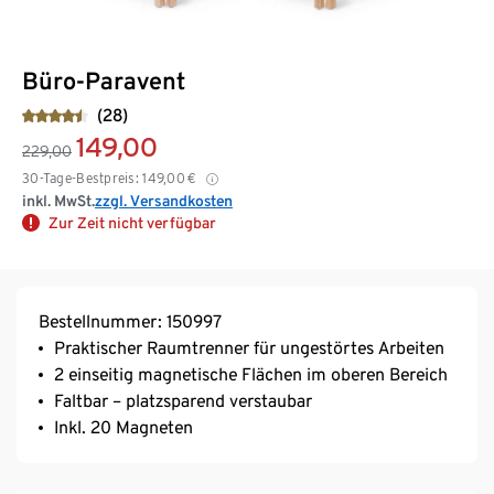
Büro-Paravent
(28)
149,00
229,00
30-Tage-Bestpreis:
149,00
€
inkl. MwSt.
zzgl. Versandkosten
Zur Zeit nicht verfügbar
Bestellnummer: 150997
Praktischer Raumtrenner für ungestörtes Arbeiten
2 einseitig magnetische Flächen im oberen Bereich
Faltbar – platzsparend verstaubar
Inkl. 20 Magneten