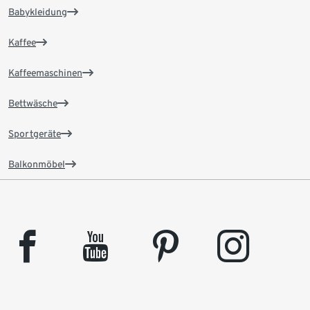
Babykleidung
Kaffee
Kaffeemaschinen
Bettwäsche
Sportgeräte
Balkonmöbel
facebook
youtube
pinterest
instagram