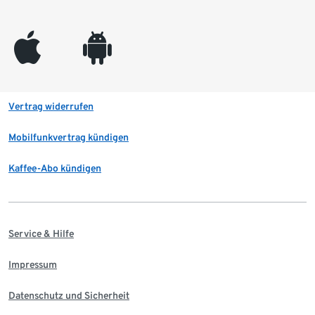
appleinc
android
Vertrag widerrufen
Mobilfunkvertrag kündigen
Kaffee-Abo kündigen
Service & Hilfe
Impressum
Datenschutz und Sicherheit