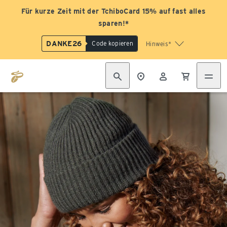
Für kurze Zeit mit der TchiboCard 15% auf fast alles
sparen!*
DANKE26
Code kopieren
Hinweis*