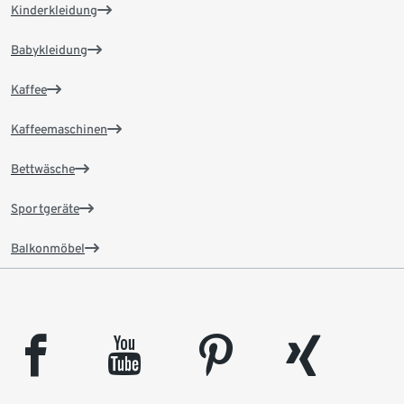
Kinderkleidung
Babykleidung
Kaffee
Kaffeemaschinen
Bettwäsche
Sportgeräte
Balkonmöbel
facebook
youtube
pinterest
xing