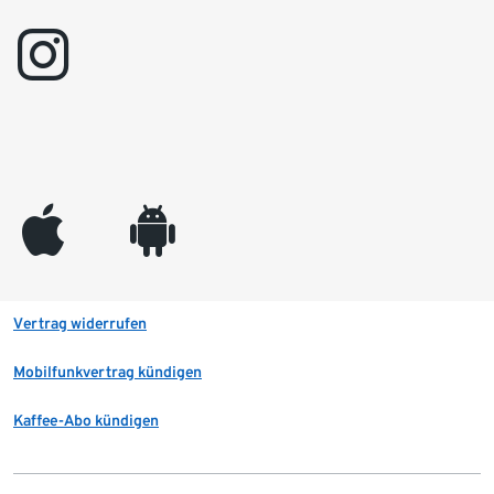
instagram
appleinc
android
Vertrag widerrufen
Mobilfunkvertrag kündigen
Kaffee-Abo kündigen