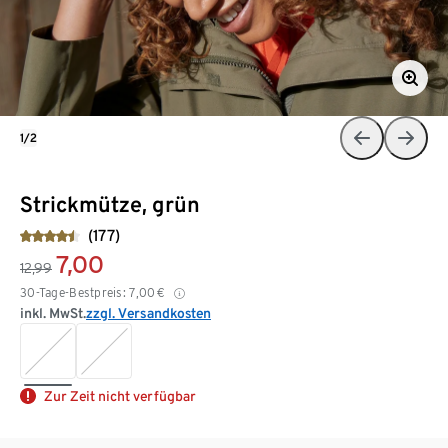
1/2
Strickmütze, grün
(177)
7,00
12,99
30-Tage-Bestpreis:
7,00
€
inkl. MwSt.
zzgl. Versandkosten
Zur Zeit nicht verfügbar