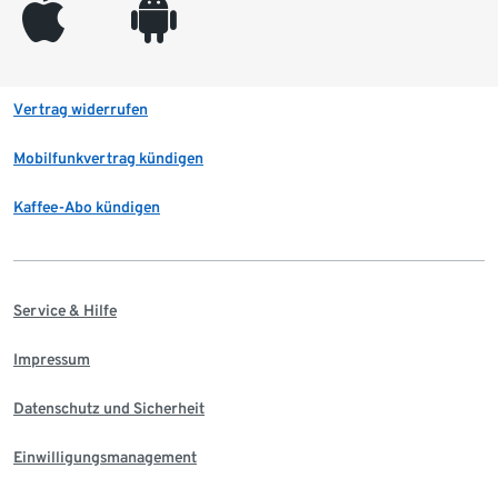
appleinc
android
Vertrag widerrufen
Mobilfunkvertrag kündigen
Kaffee-Abo kündigen
Service & Hilfe
Impressum
Datenschutz und Sicherheit
Einwilligungsmanagement