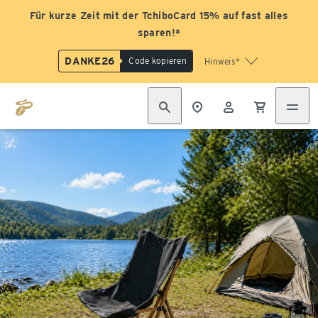
Für kurze Zeit mit der TchiboCard 15% auf fast alles
sparen!*
DANKE26
Code kopieren
Hinweis*