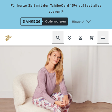
Für kurze Zeit mit der TchiboCard 15% auf fast alles
sparen!*
DANKE26
Code kopieren
Hinweis*