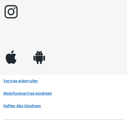
instagram
appleinc
android
Vertrag widerrufen
Mobilfunkvertrag kündigen
Kaffee-Abo kündigen