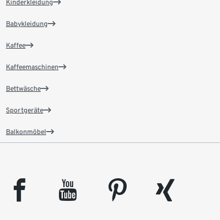
Kinderkleidung
Babykleidung
Kaffee
Kaffeemaschinen
Bettwäsche
Sportgeräte
Balkonmöbel
facebook
youtube
pinterest
xing