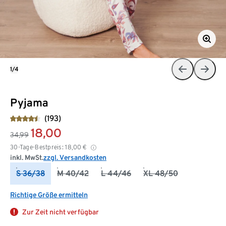
1/4
Pyjama
(193)
18,00
34,99
30-Tage-Bestpreis:
18,00
€
inkl. MwSt.
zzgl. Versandkosten
S 36/38
M 40/42
L 44/46
XL 48/50
Richtige Größe ermitteln
Zur Zeit nicht verfügbar