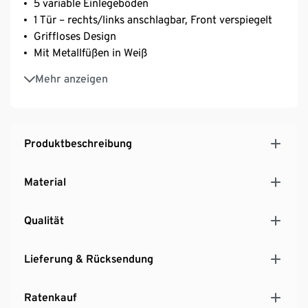
5 variable Einlegeböden
1 Tür – rechts/links anschlagbar, Front verspiegelt
Griffloses Design
Mit Metallfüßen in Weiß
Stehende und hängende Montage möglich
Mehr anzeigen
Innenseite der Tür mit 6 Ablagefächern
Nachhaltige Verpackung ohne Styropor
Made in Germany
Produktbeschreibung
Material
Qualität
Lieferung & Rücksendung
Ratenkauf