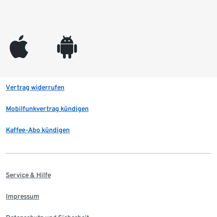
appleinc
android
Vertrag widerrufen
Mobilfunkvertrag kündigen
Kaffee-Abo kündigen
Service & Hilfe
Impressum