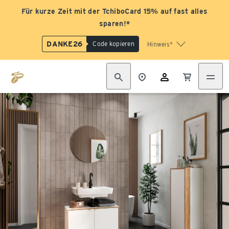
Für kurze Zeit mit der TchiboCard 15% auf fast alles
sparen!*
DANKE26
Code kopieren
Hinweis*