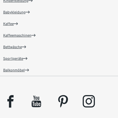
Kinderkleidung
Babykleidung
Kaffee
Kaffeemaschinen
Bettwäsche
Sportgeräte
Balkonmöbel
facebook
youtube
pinterest
instagram