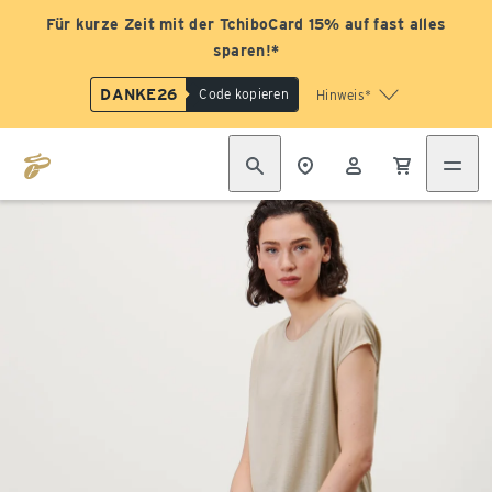
Für kurze Zeit mit der TchiboCard 15% auf fast alles
sparen!*
DANKE26
Code kopieren
Hinweis*