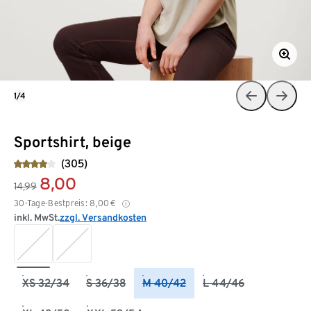
1/4
Sportshirt, beige
(305)
8,00
14,99
30-Tage-Bestpreis:
8,00
€
inkl. MwSt.
zzgl. Versandkosten
XS 32/34
S 36/38
M 40/42
L 44/46