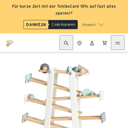
Für kurze Zeit mit der TchiboCard 15% auf fast alles
sparen!*
DANKE26
Code kopieren
Hinweis*