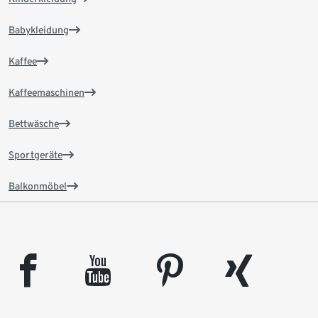
Babykleidung
Kaffee
Kaffeemaschinen
Bettwäsche
Sportgeräte
Balkonmöbel
facebook
youtube
pinterest
xing