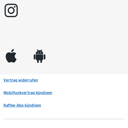
instagram
appleinc
android
Vertrag widerrufen
Mobilfunkvertrag kündigen
Kaffee-Abo kündigen