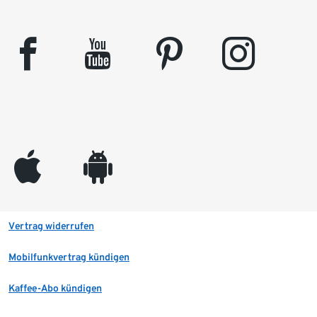
facebook
youtube
pinterest
instagram
appleinc
android
Vertrag widerrufen
Mobilfunkvertrag kündigen
Kaffee-Abo kündigen