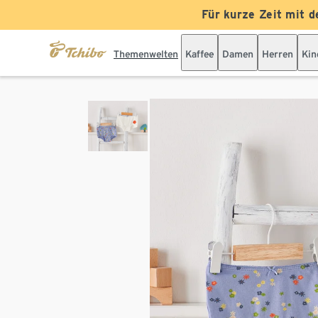
Für kurze Zeit mit d
Themenwelten
Kaffee
Damen
Herren
Kin