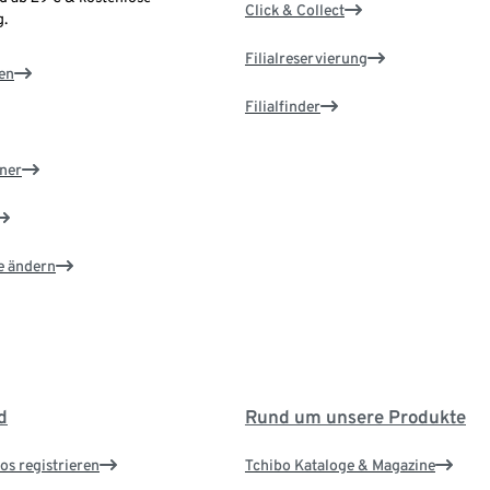
Click & Collect
.
Filialreservierung
en
Filialfinder
ner
e ändern
d
Rund um unsere Produkte
os registrieren
Tchibo Kataloge & Magazine