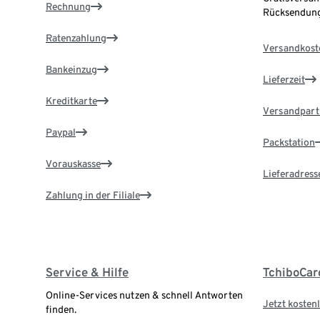
Rechnung
Rücksendung
Ratenzahlung
Versandkost
Bankeinzug
Lieferzeit
Kreditkarte
Versandpart
Paypal
Packstation
Vorauskasse
Lieferadress
Zahlung in der Filiale
Service & Hilfe
TchiboCar
Online-Services nutzen & schnell Antworten
Jetzt kostenl
finden.