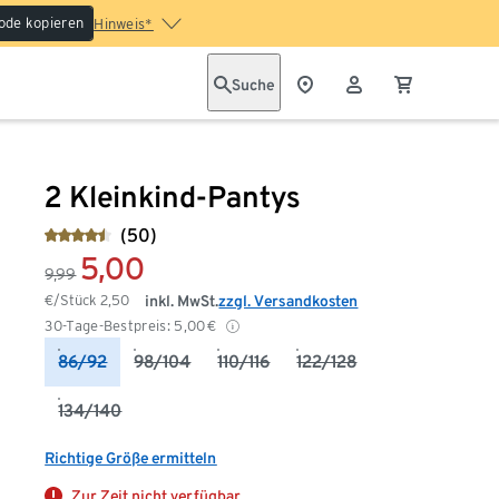
ode kopieren
Hinweis*
Suche
2 Kleinkind-Pantys
(50)
5,00
9,99
€/Stück
2,50
inkl. MwSt.
zzgl. Versandkosten
30-Tage-Bestpreis:
5,00
€
86/92
98/104
110/116
122/128
134/140
Richtige Größe ermitteln
Zur Zeit nicht verfügbar