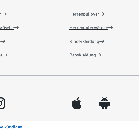
n
Herrenpullover
wäsche
Herrenunterwäsche
n
Kinderkleidung
e
Babykleidung
gram
appleinc
android
bo kündigen