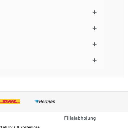
Filialabholung
d ab 29 € & kostenlose