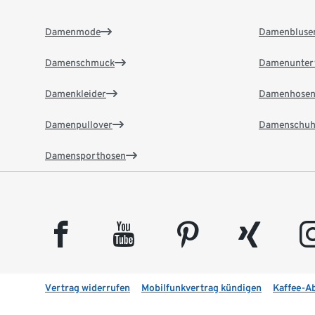
Damenmode
Damenbluse
Damenschmuck
Damenunter
Damenkleider
Damenhose
Damenpullover
Damenschuh
Damensporthosen
facebook
youtube
pinterest
xing
insta
Vertrag widerrufen
Mobilfunkvertrag kündigen
Kaffee-A