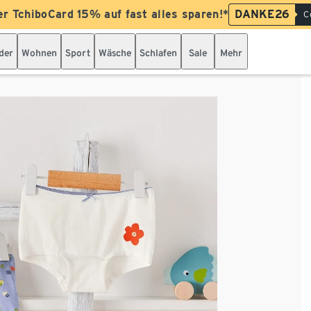
er TchiboCard 15% auf fast alles sparen!*
DANKE26
C
der
Wohnen
Sport
Wäsche
Schlafen
Sale
Mehr