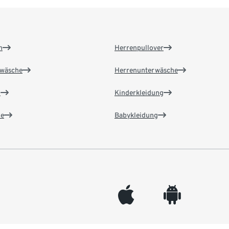
n
Herrenpullover
wäsche
Herrenunterwäsche
n
Kinderkleidung
e
Babykleidung
appleinc
android