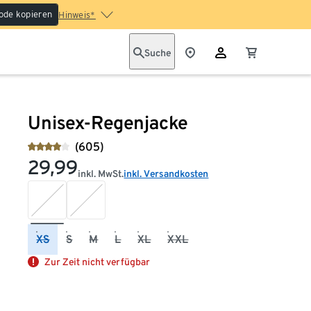
ode kopieren
Hinweis*
Suche
Unisex-Regenjacke
(605)
29,99
inkl. MwSt.
inkl. Versandkosten
XS
S
M
L
XL
XXL
Zur Zeit nicht verfügbar