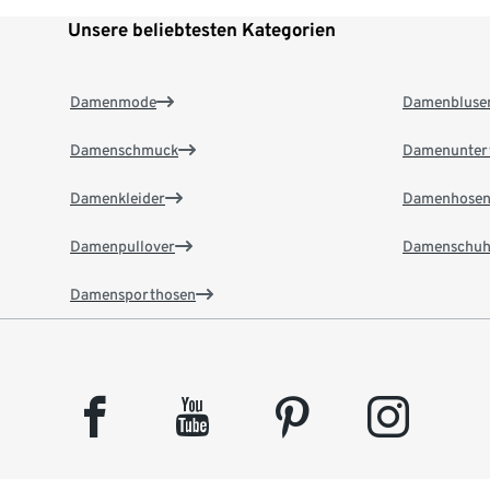
Unsere beliebtesten Kategorien
Damenmode
Damenbluse
Damenschmuck
Damenunter
Damenkleider
Damenhose
Damenpullover
Damenschuh
Damensporthosen
facebook
youtube
pinterest
instagram