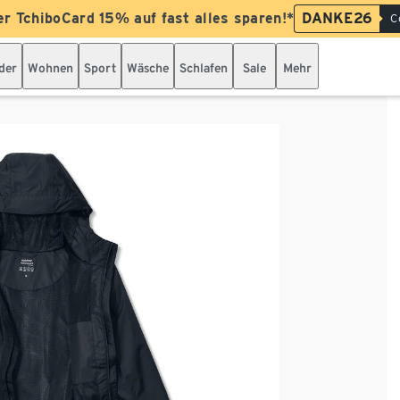
er TchiboCard 15% auf fast alles sparen!*
DANKE26
C
der
Wohnen
Sport
Wäsche
Schlafen
Sale
Mehr