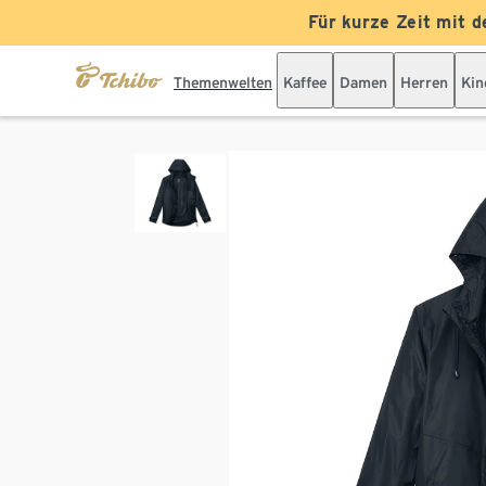
Für kurze Zeit mit d
Themenwelten
Kaffee
Damen
Herren
Kin