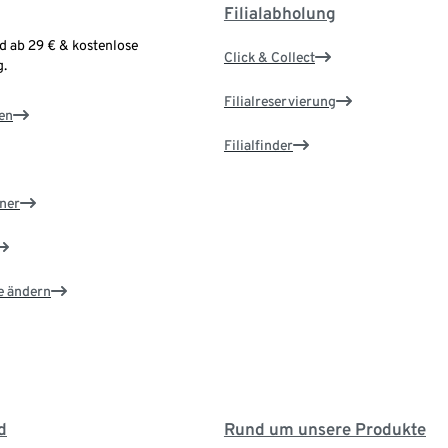
Filialabholung
d ab 29 € & kostenlose
Click & Collect
.
Filialreservierung
en
Filialfinder
ner
e ändern
d
Rund um unsere Produkte