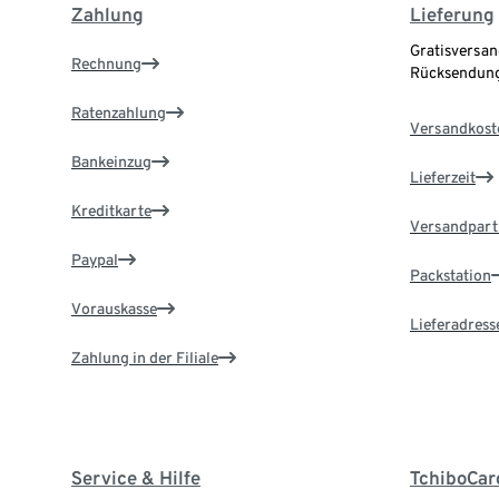
Zahlung
Lieferung
Gratisversan
Rechnung
Rücksendung
Ratenzahlung
Versandkost
Bankeinzug
Lieferzeit
Kreditkarte
Versandpart
Paypal
Packstation
Vorauskasse
Lieferadress
Zahlung in der Filiale
Service & Hilfe
TchiboCar