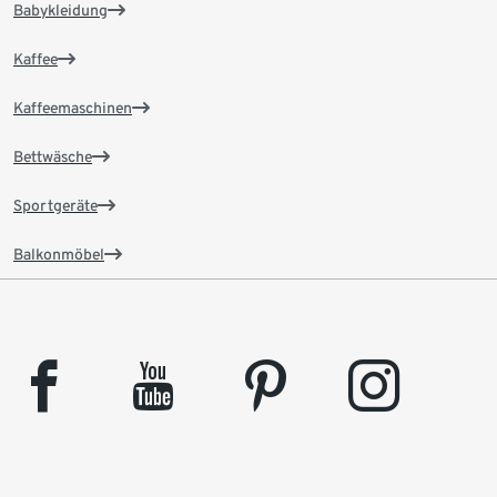
Babykleidung
Kaffee
Kaffeemaschinen
Bettwäsche
Sportgeräte
Balkonmöbel
facebook
youtube
pinterest
instagram