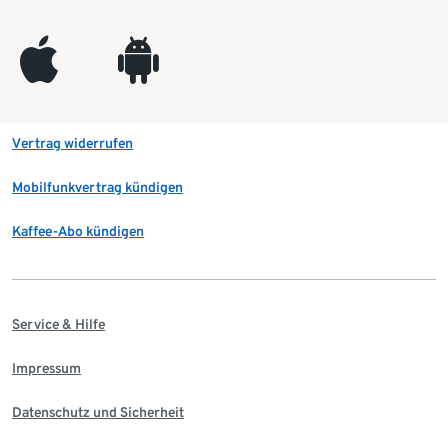
appleinc
android
Vertrag widerrufen
Mobilfunkvertrag kündigen
Kaffee-Abo kündigen
Service & Hilfe
Impressum
Datenschutz und Sicherheit