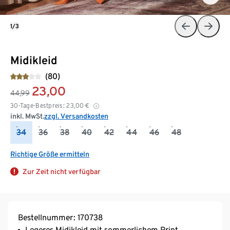
1/3
Midikleid
(80)
23,00
44,99
30-Tage-Bestpreis:
23,00
€
inkl. MwSt.
zzgl. Versandkosten
34
36
38
40
42
44
46
48
Richtige Größe ermitteln
Zur Zeit nicht verfügbar
Bestellnummer: 170738
Legeres Midikleid mit sommerlichem Print