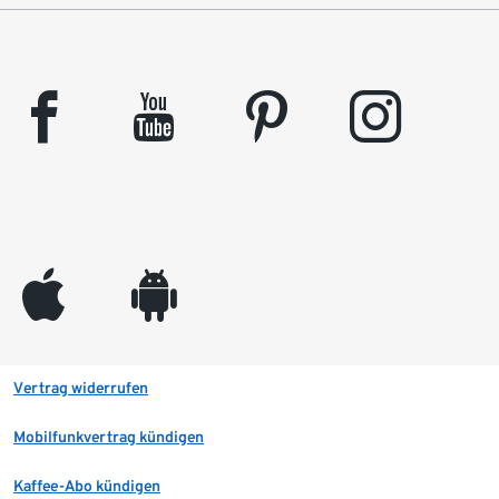
facebook
youtube
pinterest
instagram
appleinc
android
Vertrag widerrufen
Mobilfunkvertrag kündigen
Kaffee-Abo kündigen