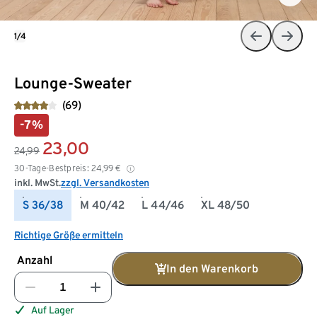
1/4
Lounge-Sweater
(69)
-7%
23,00
24,99
30-Tage-Bestpreis:
24,99
€
inkl. MwSt.
zzgl. Versandkosten
S 36/38
M 40/42
L 44/46
XL 48/50
Richtige Größe ermitteln
Anzahl
In den Warenkorb
Auf Lager