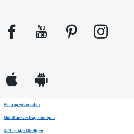
facebook
youtube
pinterest
instagram
appleinc
android
Vertrag widerrufen
Mobilfunkvertrag kündigen
Kaffee-Abo kündigen