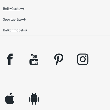
Bettwäsche
Sportgeräte
Balkonmöbel
facebook
youtube
pinterest
instagram
appleinc
android