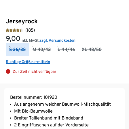
Jerseyrock
(185)
9,00
inkl. MwSt.
zzgl. Versandkosten
S 36/38
M 40/42
L 44/46
XL 48/50
Richtige Größe ermitteln
Zur Zeit nicht verfügbar
Bestellnummer: 101920
Aus angenehm weicher Baumwoll-Mischqualität
Mit Bio-Baumwolle
Breiter Taillenbund mit Bindeband
2 Eingrifftaschen auf der Vorderseite