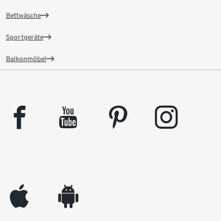
Bettwäsche
Sportgeräte
Balkonmöbel
facebook
youtube
pinterest
instagram
appleinc
android