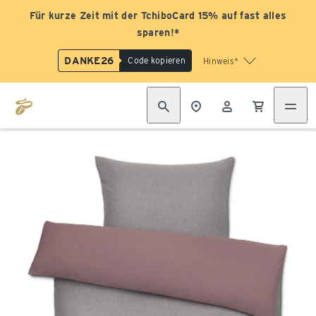
Für kurze Zeit mit der TchiboCard 15% auf fast alles
sparen!*
DANKE26
Code kopieren
Hinweis*