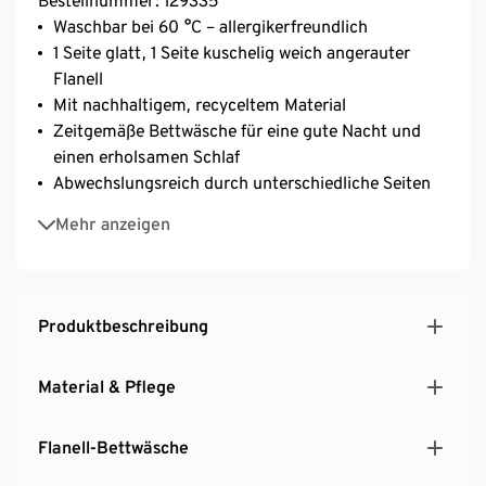
Bestellnummer: 129335
Waschbar bei 60 °C – allergikerfreundlich
1 Seite glatt, 1 Seite kuschelig weich angerauter
Flanell
Mit nachhaltigem, recyceltem Material
Zeitgemäße Bettwäsche für eine gute Nacht und
einen erholsamen Schlaf
Abwechslungsreich durch unterschiedliche Seiten
Vorderseite in Melangeoptik, Rückseite unifarben
Mehr anzeigen
Schnelltrocknend und bügelfrei
Mit Reißverschluss – Bettdecke und Kopfkissen
einfach und schnell zu beziehen
Produktbeschreibung
Material & Pflege
Flanell-Bettwäsche