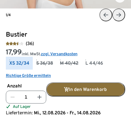
1/4
Bustier
(36)
17,99
inkl. MwSt.
zzgl. Versandkosten
XS 32/34
S 36/38
M 40/42
L 44/46
Richtige Größe ermitteln
Anzahl
In den Warenkorb
Auf Lager
Liefertermin:
Mi., 12.08.2026 - Fr., 14.08.2026