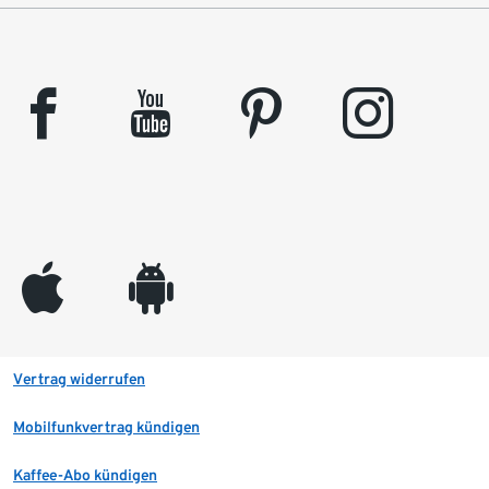
facebook
youtube
pinterest
instagram
appleinc
android
Vertrag widerrufen
Mobilfunkvertrag kündigen
Kaffee-Abo kündigen