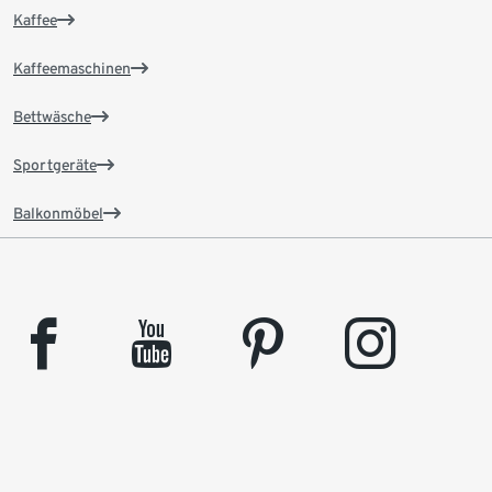
Kaffee
Kaffeemaschinen
Bettwäsche
Sportgeräte
Balkonmöbel
facebook
youtube
pinterest
instagram