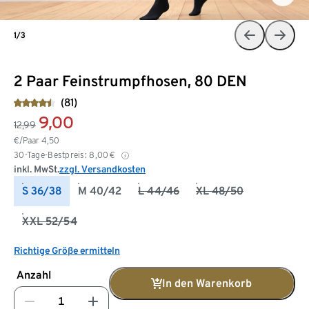
1/3
2 Paar Feinstrumpfhosen, 80 DEN
(81)
9,00
12,99
€/Paar
4,50
30-Tage-Bestpreis:
8,00
€
inkl. MwSt.
zzgl. Versandkosten
S 36/38
M 40/42
L 44/46
XL 48/50
XXL 52/54
Richtige Größe ermitteln
Anzahl
In den Warenkorb