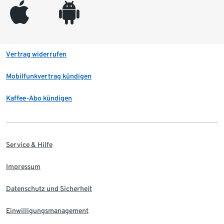
appleinc
android
Vertrag widerrufen
Mobilfunkvertrag kündigen
Kaffee-Abo kündigen
Service & Hilfe
Impressum
Datenschutz und Sicherheit
Einwilligungsmanagement