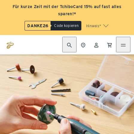
Für kurze Zeit mit der TchiboCard 15% auf fast alles
sparen!*
DANKE26
Code kopieren
Hinweis*