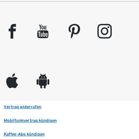
facebook
youtube
pinterest
instagram
appleinc
android
Vertrag widerrufen
Mobilfunkvertrag kündigen
Kaffee-Abo kündigen