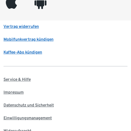
appleinc
android
Vertrag widerrufen
Mobilfunkvertrag kündigen
Kaffee-Abo kündigen
Service & Hilfe
Impressum
Datenschutz und Sicherheit
Einwilligungsmanagement
Widerrufsrecht