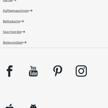
Kaffee
Kaffeemaschinen
Bettwäsche
Sportgeräte
Balkonmöbel
facebook
youtube
pinterest
instagram