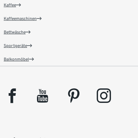
Kaffee
Kaffeemaschinen
Bettwäsche
Sportgeräte
Balkonmöbel
facebook
youtube
pinterest
instagram