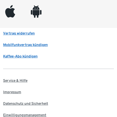
appleinc
android
Vertrag widerrufen
Mobilfunkvertrag kündigen
Kaffee-Abo kündigen
Service & Hilfe
Impressum
Datenschutz und Sicherheit
Einwilligungsmanagement