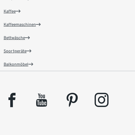
Kaffee
Kaffeemaschinen
Bettwäsche
Sportgeräte
Balkonmöbel
facebook
youtube
pinterest
instagram