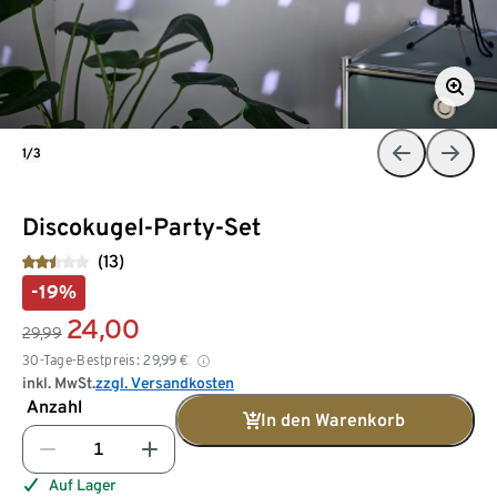
1/3
Discokugel-Party-Set
(13)
-19%
24,00
29,99
30-Tage-Bestpreis:
29,99
€
inkl. MwSt.
zzgl. Versandkosten
Anzahl
In den Warenkorb
Auf Lager