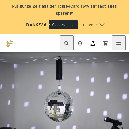
Für kurze Zeit mit der TchiboCard 15% auf fast alles
sparen!*
DANKE26
Code kopieren
Hinweis*