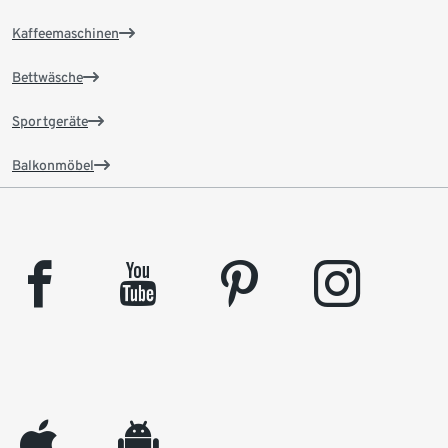
Kaffeemaschinen
Bettwäsche
Sportgeräte
Balkonmöbel
facebook
youtube
pinterest
instagram
appleinc
android