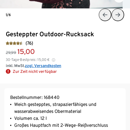
1/6
Gesteppter Outdoor-Rucksack
(76)
15,00
29,99
30-Tage-Bestpreis:
15,00
€
inkl. MwSt.
zzgl. Versandkosten
Zur Zeit nicht verfügbar
Bestellnummer: 168440
Weich gestepptes, strapazierfähiges und
wasserabweisendes Obermaterial
Volumen ca. 12 l
Großes Hauptfach mit 2-Wege-Reißverschluss