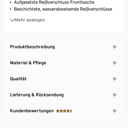
Aufgesetzte Reißverschluss-Fronttasche
Beschichtete, wasserabweisende Reißverschlüsse
Längenverstellbare, gepolsterte Schultergurte für
Mehr anzeigen
einen optimalen Sitz
Verstärkter Rücken mit atmungsaktivem Mesh-
Einsatz
Gepolstertes Laptopfach
Produktbeschreibung
Mit Tragegriff
Material & Pflege
Qualität
Lieferung & Rücksendung
Kundenbewertungen