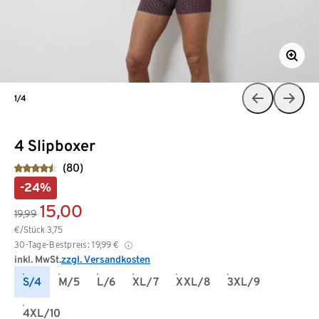
1/4
4 Slipboxer
(80)
-24%
15,00
19,99
€/Stück
3,75
30-Tage-Bestpreis:
19,99
€
inkl. MwSt.
zzgl. Versandkosten
S/4
M/5
L/6
XL/7
XXL/8
3XL/9
4XL/10