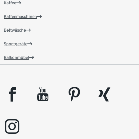
Kaffee
Kaffeemaschinen
Bettwäsche
Sportgeräte
Balkonmöbel
facebook
youtube
pinterest
xing
instagram