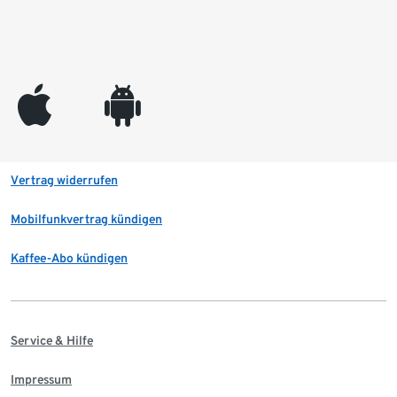
appleinc
android
Vertrag widerrufen
Mobilfunkvertrag kündigen
Kaffee-Abo kündigen
Service & Hilfe
Impressum