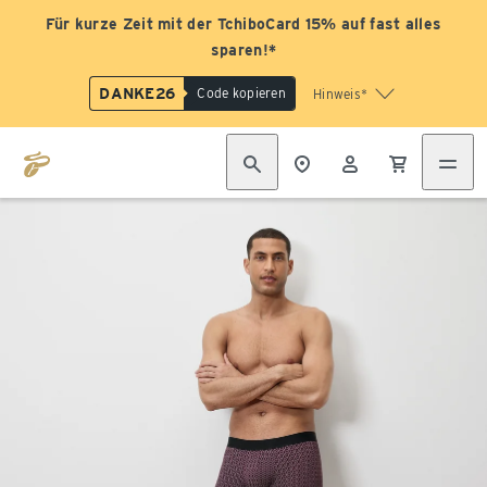
Für kurze Zeit mit der TchiboCard 15% auf fast alles
sparen!*
DANKE26
Code kopieren
Hinweis*