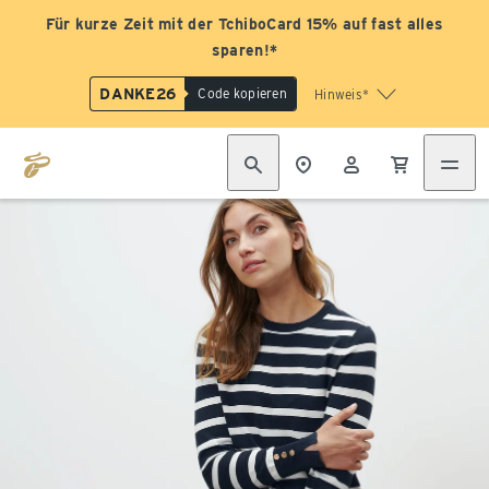
Für kurze Zeit mit der TchiboCard 15% auf fast alles
sparen!*
DANKE26
Code kopieren
Hinweis*