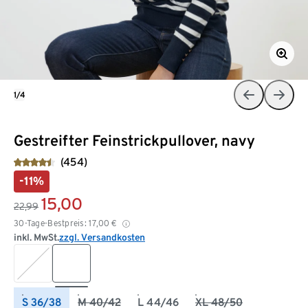
1/4
Gestreifter Feinstrickpullover, navy
(454)
-11%
15,00
22,99
30-Tage-Bestpreis:
17,00
€
inkl. MwSt.
zzgl. Versandkosten
S 36/38
M 40/42
L 44/46
XL 48/50