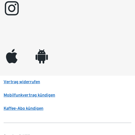
instagram
appleinc
android
Vertrag widerrufen
Mobilfunkvertrag kündigen
Kaffee-Abo kündigen