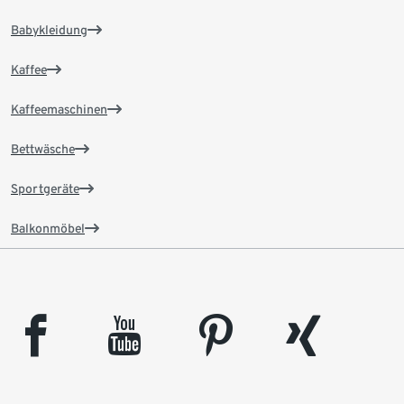
Babykleidung
Kaffee
Kaffeemaschinen
Bettwäsche
Sportgeräte
Balkonmöbel
facebook
youtube
pinterest
xing