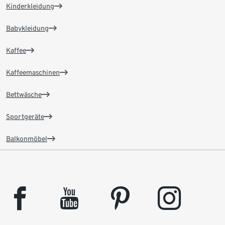
Kinderkleidung
Babykleidung
Kaffee
Kaffeemaschinen
Bettwäsche
Sportgeräte
Balkonmöbel
facebook
youtube
pinterest
instagram