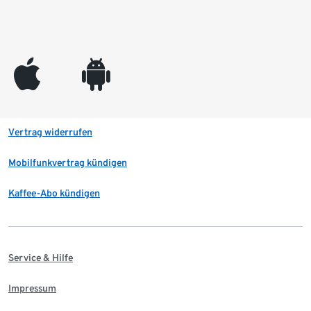
appleinc
android
Vertrag widerrufen
Mobilfunkvertrag kündigen
Kaffee-Abo kündigen
Service & Hilfe
Impressum