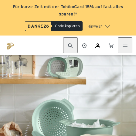
Für kurze Zeit mit der TchiboCard 15% auf fast alles
sparen!*
DANKE26
Code kopieren
Hinweis*