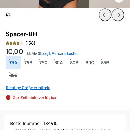
1/2
Spacer-BH
(156)
10,00
inkl. MwSt.
zzgl. Versandkosten
75A
75B
75C
80A
80B
80C
85B
85C
Richtige Größe ermitteln
Zur Zeit nicht verfügbar
Bestellnummer: 134910