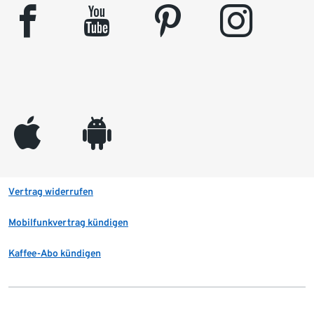
facebook
youtube
pinterest
instagram
appleinc
android
Vertrag widerrufen
Mobilfunkvertrag kündigen
Kaffee-Abo kündigen