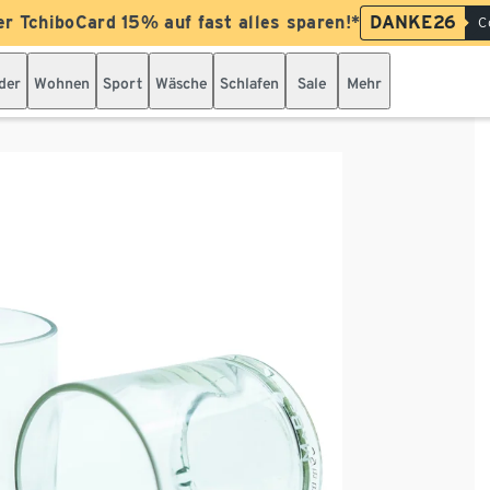
er TchiboCard 15% auf fast alles sparen!*
DANKE26
C
der
Wohnen
Sport
Wäsche
Schlafen
Sale
Mehr