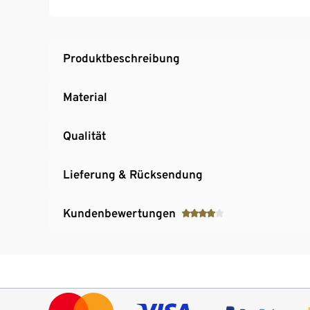
Handgemacht in Deutschland
MaBe® ist bei Greenpeace gelistet
MaBe® ist bei Greenpeace gelistet
Produktbeschreibung
Material
Qualität
Lieferung & Rücksendung
Kundenbewertungen