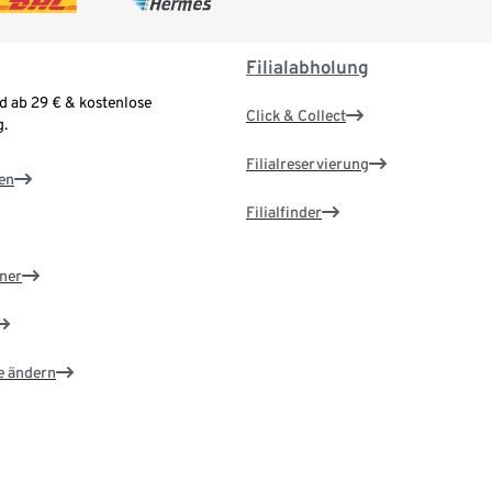
Filialabholung
d ab 29 € & kostenlose
Click & Collect
.
Filialreservierung
en
Filialfinder
ner
e ändern