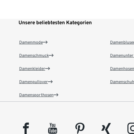
Unsere beliebtesten Kategorien
Damenmode
Damenbluse
Damenschmuck
Damenunter
Damenkleider
Damenhose
Damenpullover
Damenschuh
Damensporthosen
facebook
youtube
pinterest
xing
insta