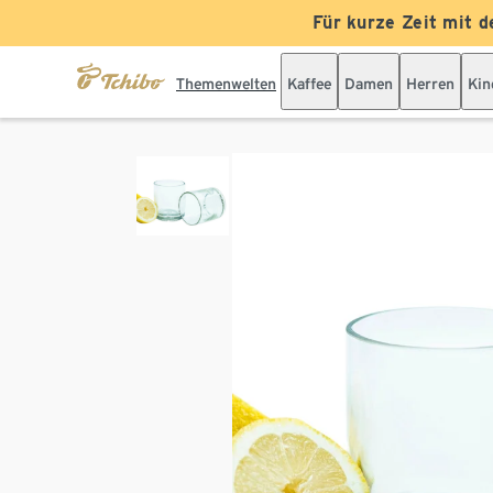
Für kurze Zeit mit d
Themenwelten
Kaffee
Damen
Herren
Kin