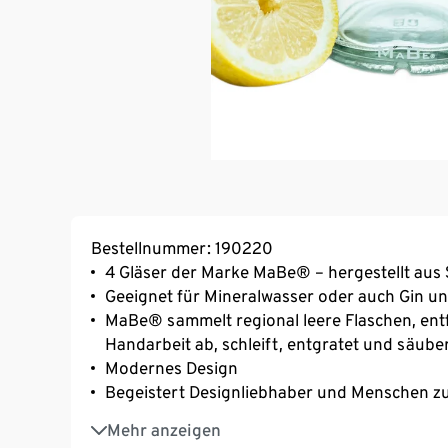
Bestellnummer: 190220
4 Gläser der Marke MaBe® – hergestellt aus 
Geeignet für Mineralwasser oder auch Gin u
MaBe® sammelt regional leere Flaschen, entfe
Handarbeit ab, schleift, entgratet und säuber
Modernes Design
Begeistert Designliebhaber und Menschen zu
Spülmaschinengeeignet
Mehr anzeigen
MaBe® betreibt Upcycling aus Leergut