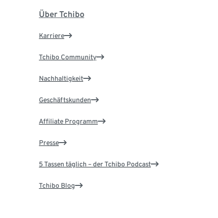
Über Tchibo
Karriere
Tchibo Community
Nachhaltigkeit
Geschäftskunden
Affiliate Programm
Presse
5 Tassen täglich – der Tchibo Podcast
Tchibo Blog