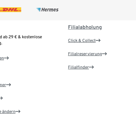
Filialabholung
d ab 29 € & kostenlose
Click & Collect
.
Filialreservierung
en
Filialfinder
ner
e ändern