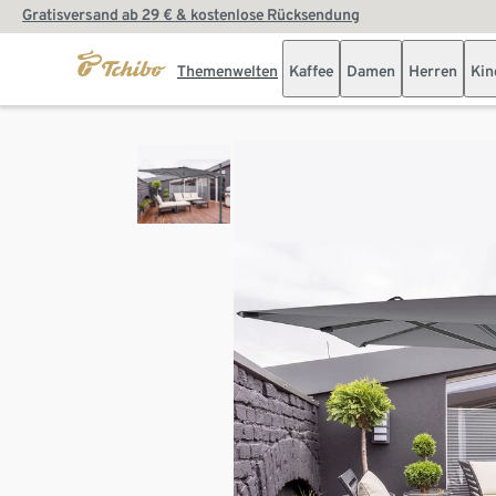
Gratisversand ab 29 € & kostenlose Rücksendung
Themenwelten
Kaffee
Damen
Herren
Kin