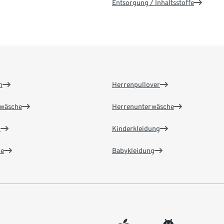
Entsorgung / Inhaltsstoffe
n
Herrenpullover
wäsche
Herrenunterwäsche
n
Kinderkleidung
e
Babykleidung