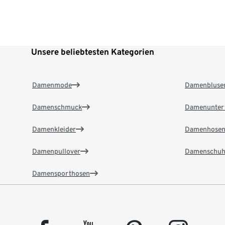
Unsere beliebtesten Kategorien
Damenmode
Damenbluse
Damenschmuck
Damenunter
Damenkleider
Damenhose
Damenpullover
Damenschuh
Damensporthosen