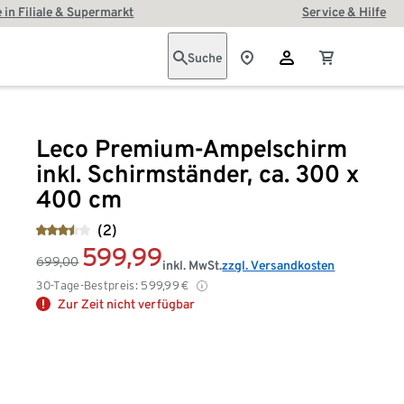
 in Filiale & Supermarkt
Service & Hilfe
Suche
Leco Premium-Ampelschirm
inkl. Schirmständer, ca. 300 x
400 cm
(2)
599,99
699,00
inkl. MwSt.
zzgl. Versandkosten
30-Tage-Bestpreis:
599,99
€
Zur Zeit nicht verfügbar