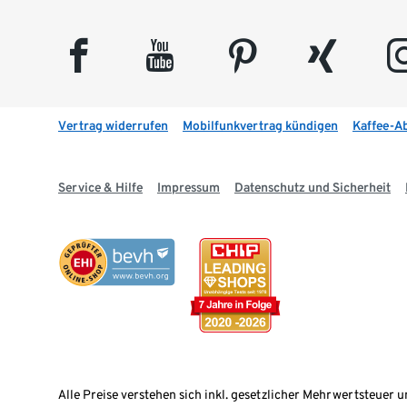
facebook
youtube
pinterest
xing
insta
Vertrag widerrufen
Mobilfunkvertrag kündigen
Kaffee-A
Service & Hilfe
Impressum
Datenschutz und Sicherheit
Alle Preise verstehen sich inkl. gesetzlicher Mehrwertsteuer u