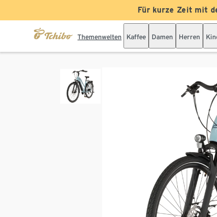
Für kurze Zeit mit d
Themenwelten
Kaffee
Damen
Herren
Kin