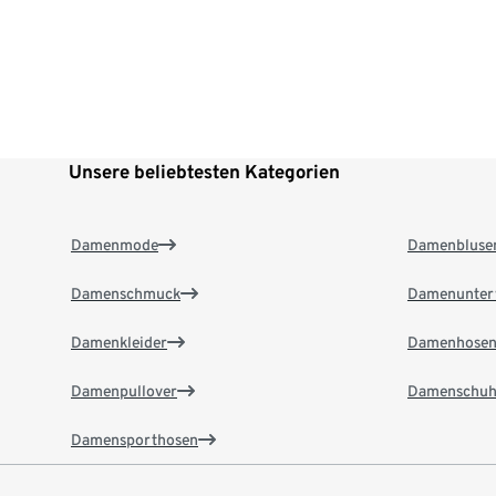
Unsere beliebtesten Kategorien
Damenmode
Damenbluse
Damenschmuck
Damenunter
Damenkleider
Damenhose
Damenpullover
Damenschuh
Damensporthosen