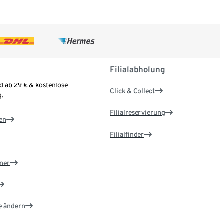
Filialabholung
d ab 29 € & kostenlose
Click & Collect
.
Filialreservierung
en
Filialfinder
ner
e ändern