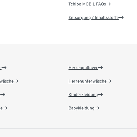
Tchibo MOBIL FAQs
Entsorgung / Inhaltsstoffe
n
Herrenpullover
wäsche
Herrenunterwäsche
n
Kinderkleidung
e
Babykleidung