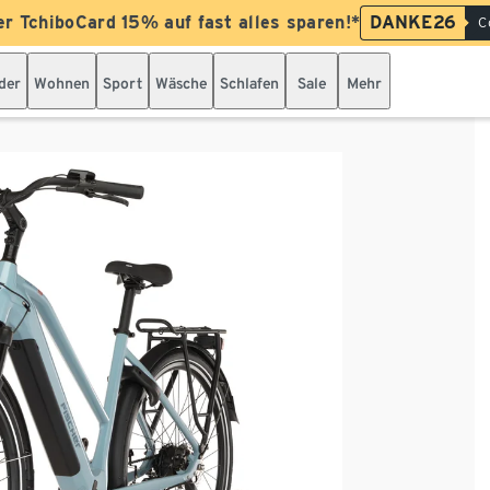
er TchiboCard 15% auf fast alles sparen!*
DANKE26
C
der
Wohnen
Sport
Wäsche
Schlafen
Sale
Mehr