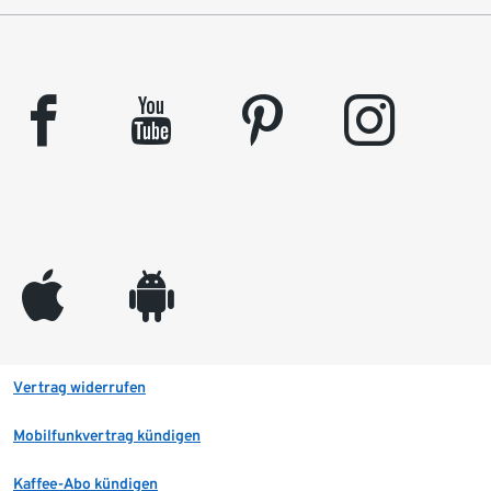
facebook
youtube
pinterest
instagram
appleinc
android
Vertrag widerrufen
Mobilfunkvertrag kündigen
Kaffee-Abo kündigen