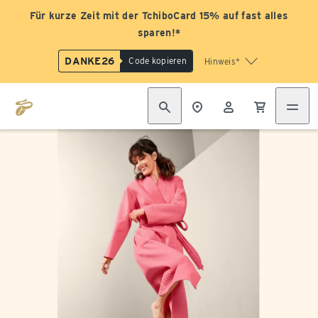
Für kurze Zeit mit der TchiboCard 15% auf fast alles
sparen!*
DANKE26
Code kopieren
Hinweis*