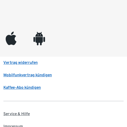
appleinc
android
Vertrag widerrufen
Mobilfunkvertrag kündigen
Kaffee-Abo kündigen
Service & Hilfe
Impressum