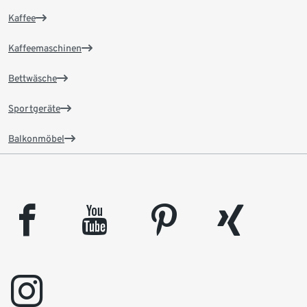
Kaffee
Kaffeemaschinen
Bettwäsche
Sportgeräte
Balkonmöbel
facebook
youtube
pinterest
xing
instagram