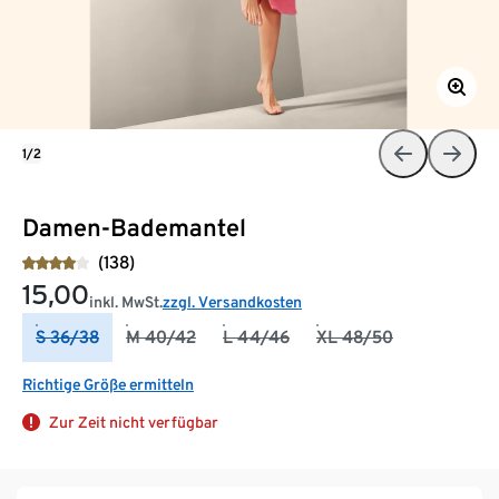
1/2
Damen-Bademantel
(138)
15,00
inkl. MwSt.
zzgl. Versandkosten
S 36/38
M 40/42
L 44/46
XL 48/50
Richtige Größe ermitteln
Zur Zeit nicht verfügbar