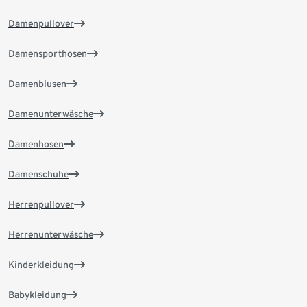
Damenpullover
Damensporthosen
Damenblusen
Damenunterwäsche
Damenhosen
Damenschuhe
Herrenpullover
Herrenunterwäsche
Kinderkleidung
Babykleidung