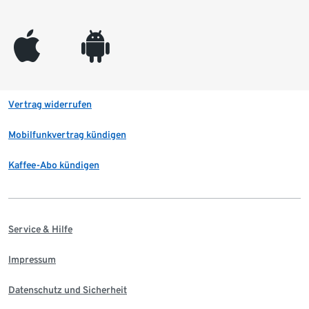
appleinc
android
Vertrag widerrufen
Mobilfunkvertrag kündigen
Kaffee-Abo kündigen
Service & Hilfe
Impressum
Datenschutz und Sicherheit