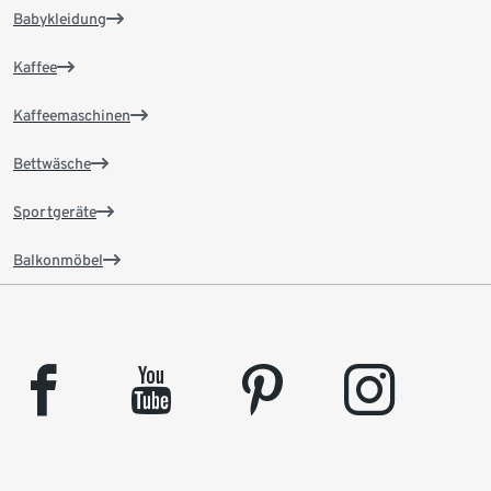
Babykleidung
Kaffee
Kaffeemaschinen
Bettwäsche
Sportgeräte
Balkonmöbel
facebook
youtube
pinterest
instagram