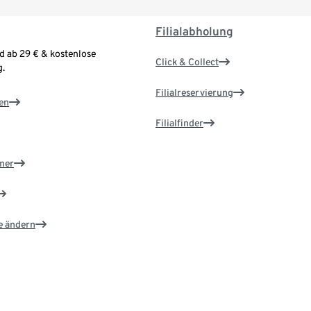
Filialabholung
d ab 29 € & kostenlose
Click & Collect
.
Filialreservierung
en
Filialfinder
ner
e ändern