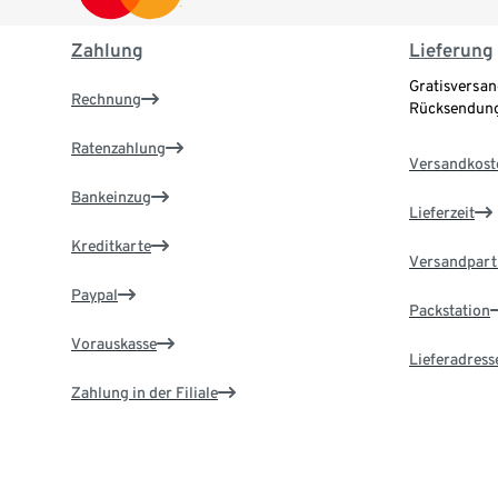
Zahlung
Lieferung
Gratisversan
Rechnung
Rücksendung
Ratenzahlung
Versandkost
Bankeinzug
Lieferzeit
Kreditkarte
Versandpart
Paypal
Packstation
Vorauskasse
Lieferadress
Zahlung in der Filiale