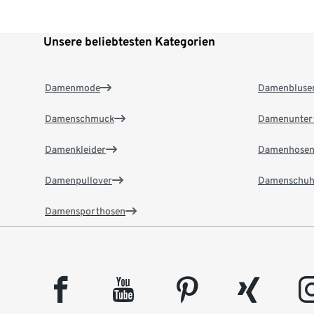
Unsere beliebtesten Kategorien
Damenmode
Damenbluse
Damenschmuck
Damenunter
Damenkleider
Damenhose
Damenpullover
Damenschuh
Damensporthosen
facebook
youtube
pinterest
xing
insta