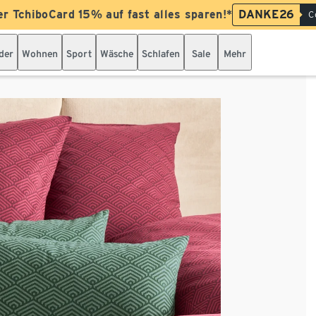
er TchiboCard 15% auf fast alles sparen!*
DANKE26
C
der
Wohnen
Sport
Wäsche
Schlafen
Sale
Mehr