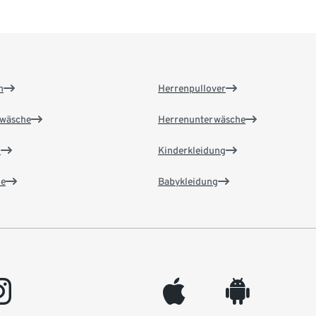
n
Herrenpullover
wäsche
Herrenunterwäsche
n
Kinderkleidung
e
Babykleidung
gram
appleinc
android