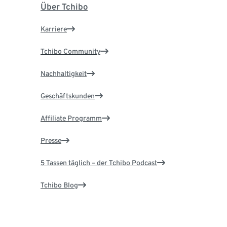
Über Tchibo
Karriere
Tchibo Community
Nachhaltigkeit
Geschäftskunden
Affiliate Programm
Presse
5 Tassen täglich – der Tchibo Podcast
Tchibo Blog