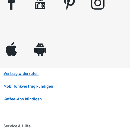
facebook
youtube
pinterest
instagram
appleinc
android
Vertrag widerrufen
Mobilfunkvertrag kündigen
Kaffee-Abo kündigen
Service & Hilfe