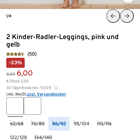
1/4
2 Kinder-Radler-Leggings, pink und
gelb
(50)
-33%
6,00
8,99
€/Stück
3,00
30-Tage-Bestpreis:
9,00
€
inkl. MwSt.
zzgl. Versandkosten
62/68
74/80
86/92
98/104
110/116
122/128
134/140