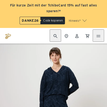
Für kurze Zeit mit der TchiboCard 15% auf fast alles
sparen!*
DANKE26
Code kopieren
Hinweis*