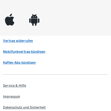
appleinc
android
Vertrag widerrufen
Mobilfunkvertrag kündigen
Kaffee-Abo kündigen
Service & Hilfe
Impressum
Datenschutz und Sicherheit