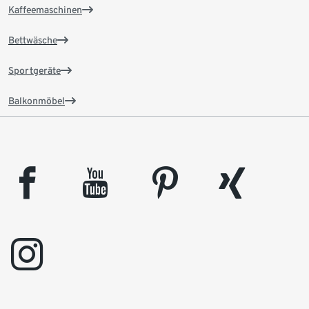
Kaffeemaschinen
Bettwäsche
Sportgeräte
Balkonmöbel
facebook
youtube
pinterest
xing
instagram