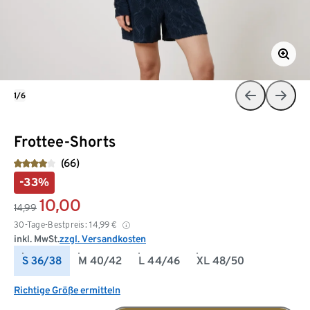
1/6
Frottee-Shorts
(66)
-33%
10,00
14,99
30-Tage-Bestpreis:
14,99
€
inkl. MwSt.
zzgl. Versandkosten
S 36/38
M 40/42
L 44/46
XL 48/50
Richtige Größe ermitteln