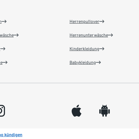
n
Herrenpullover
wäsche
Herrenunterwäsche
n
Kinderkleidung
e
Babykleidung
gram
appleinc
android
bo kündigen