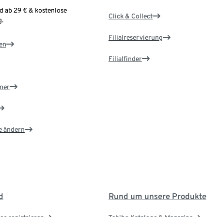
d ab 29 € & kostenlose
Click & Collect
.
Filialreservierung
en
Filialfinder
ner
e ändern
d
Rund um unsere Produkte