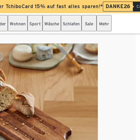
er TchiboCard 15% auf fast alles sparen!*
DANKE26
C
der
Wohnen
Sport
Wäsche
Schlafen
Sale
Mehr