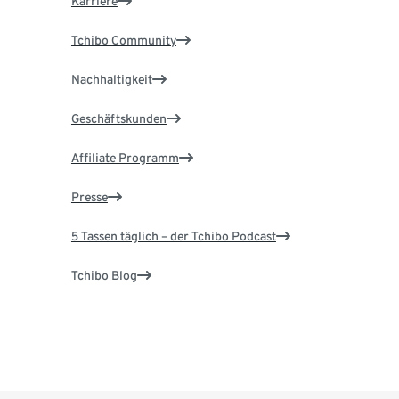
Karriere
Tchibo Community
Nachhaltigkeit
Geschäftskunden
Affiliate Programm
Presse
5 Tassen täglich – der Tchibo Podcast
Tchibo Blog