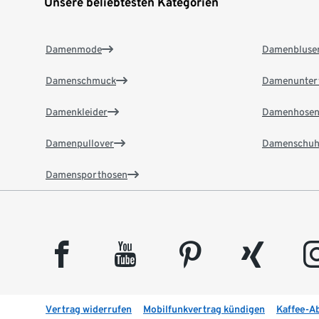
Unsere beliebtesten Kategorien
Damenmode
Damenbluse
Damenschmuck
Damenunter
Damenkleider
Damenhose
Damenpullover
Damenschuh
Damensporthosen
facebook
youtube
pinterest
xing
insta
Vertrag widerrufen
Mobilfunkvertrag kündigen
Kaffee-A