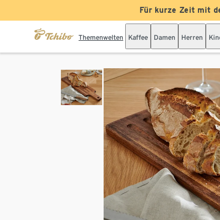
Für kurze Zeit mit d
Themenwelten
Kaffee
Damen
Herren
Kin