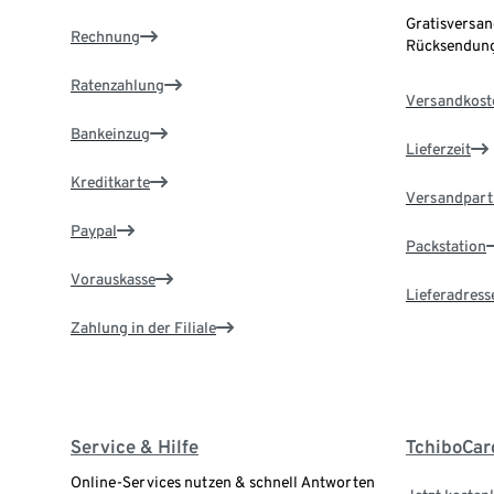
Gratisversan
Rechnung
Rücksendung
Ratenzahlung
Versandkost
Bankeinzug
Lieferzeit
Kreditkarte
Versandpart
Paypal
Packstation
Vorauskasse
Lieferadress
Zahlung in der Filiale
Service & Hilfe
TchiboCar
Online-Services nutzen & schnell Antworten