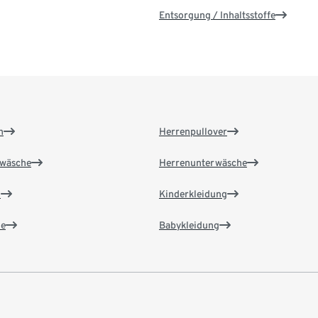
Entsorgung / Inhaltsstoffe
n
Herrenpullover
wäsche
Herrenunterwäsche
n
Kinderkleidung
e
Babykleidung