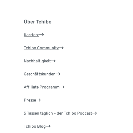
Über Tchibo
Karriere
Tchibo Community
Nachhaltigkeit
Geschäftskunden
Affiliate Programm
Presse
5 Tassen täglich – der Tchibo Podcast
Tchibo Blog