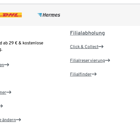
Filialabholung
d ab 29 € & kostenlose
Click & Collect
.
Filialreservierung
en
Filialfinder
ner
e ändern