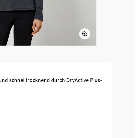
und schnelltrocknend durch DryActive Plus-
reora® – für optimale Bewegungsfreiheit