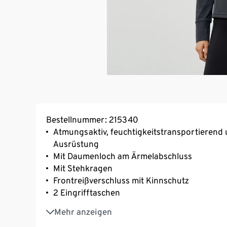
Bestellnummer: 215340
Atmungsaktiv, feuchtigkeitstransportierend 
Ausrüstung
Mit Daumenloch am Ärmelabschluss
Mit Stehkragen
Frontreißverschluss mit Kinnschutz
2 Eingrifftaschen
Mit reflektierendem Designelement
Mehr anzeigen
Softes, elastisches Material mit der Faser C