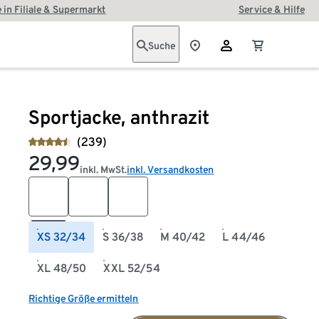
 in Filiale & Supermarkt
Service & Hilfe
Suche
Sportjacke, anthrazit
(239)
29,99
inkl. MwSt.
inkl. Versandkosten
XS 32/34
S 36/38
M 40/42
L 44/46
XL 48/50
XXL 52/54
Richtige Größe ermitteln