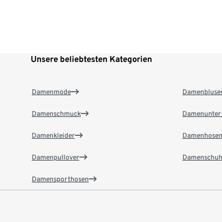
Unsere beliebtesten Kategorien
Damenmode
Damenbluse
Damenschmuck
Damenunter
Damenkleider
Damenhose
Damenpullover
Damenschuh
Damensporthosen