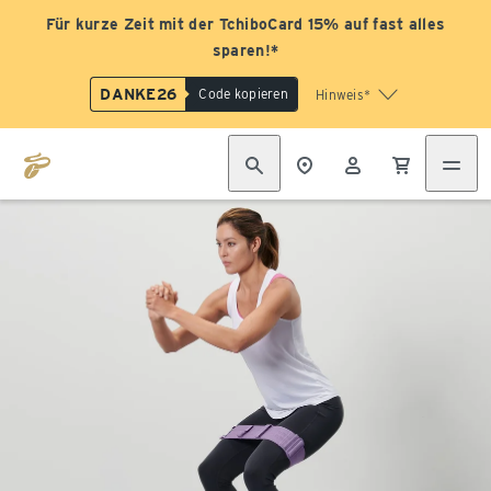
Für kurze Zeit mit der TchiboCard 15% auf fast alles
sparen!*
DANKE26
Code kopieren
Hinweis*