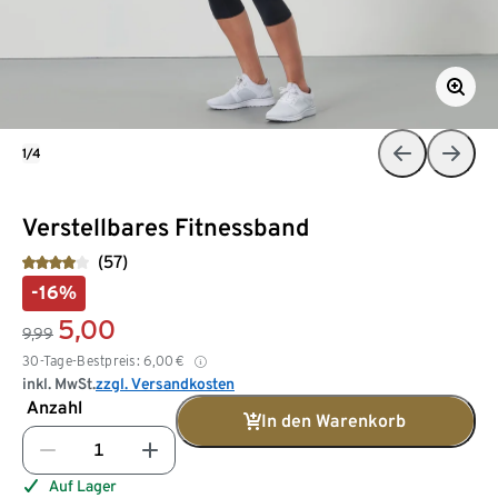
1/4
Verstellbares Fitnessband
(57)
-16%
5,00
9,99
30-Tage-Bestpreis:
6,00
€
inkl. MwSt.
zzgl. Versandkosten
Anzahl
In den Warenkorb
Auf Lager