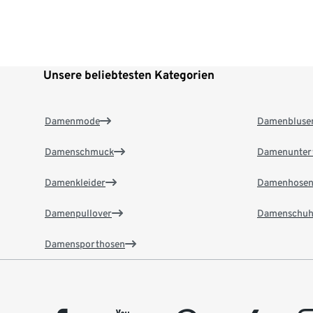
Unsere beliebtesten Kategorien
Damenmode
Damenbluse
Damenschmuck
Damenunter
Damenkleider
Damenhose
Damenpullover
Damenschuh
Damensporthosen