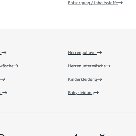
Entsorgung / Inhaltsstoffe
n
Herrenpullover
wäsche
Herrenunterwäsche
n
Kinderkleidung
e
Babykleidung