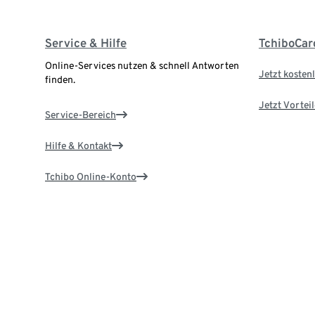
Service & Hilfe
TchiboCar
Online-Services nutzen & schnell Antworten
Jetzt kostenl
finden.
Jetzt Vortei
Service-Bereich
Hilfe & Kontakt
Tchibo Online-Konto