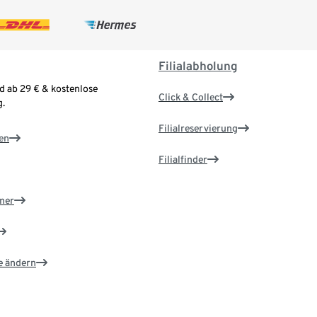
Filialabholung
d ab 29 € & kostenlose
Click & Collect
.
Filialreservierung
en
Filialfinder
ner
e ändern