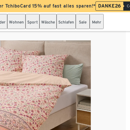
er TchiboCard 15% auf fast alles sparen!*
DANKE26
C
der
Wohnen
Sport
Wäsche
Schlafen
Sale
Mehr