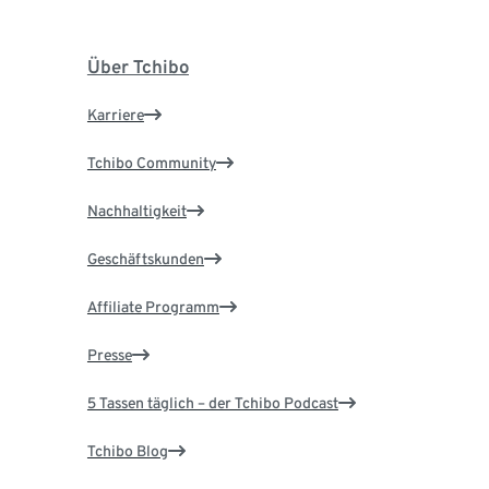
Über Tchibo
Karriere
Tchibo Community
Nachhaltigkeit
Geschäftskunden
Affiliate Programm
Presse
5 Tassen täglich – der Tchibo Podcast
Tchibo Blog