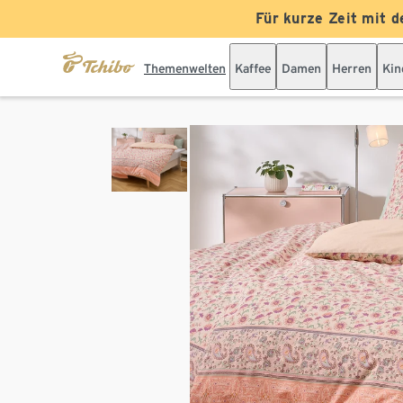
Für kurze Zeit mit d
Themenwelten
Kaffee
Damen
Herren
Kin