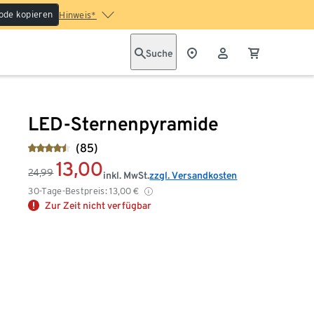
ode kopieren
Hinweis*
Suche
LED-Sternenpyramide
(85)
13,00
24,99
inkl. MwSt.
zzgl. Versandkosten
30-Tage-Bestpreis:
13,00
€
Zur Zeit nicht verfügbar