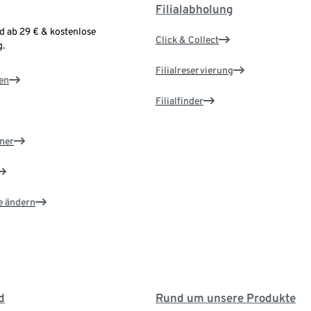
Filialabholung
d ab 29 € & kostenlose
Click & Collect
.
Filialreservierung
en
Filialfinder
ner
e ändern
d
Rund um unsere Produkte