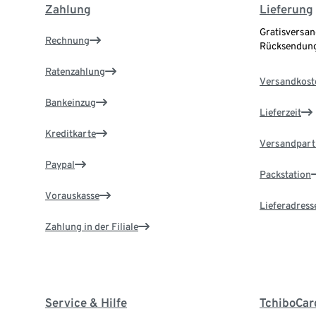
Zahlung
Lieferung
Gratisversan
Rechnung
Rücksendung
Ratenzahlung
Versandkost
Bankeinzug
Lieferzeit
Kreditkarte
Versandpart
Paypal
Packstation
Vorauskasse
Lieferadress
Zahlung in der Filiale
Service & Hilfe
TchiboCar