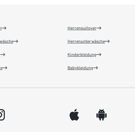
n
Herrenpullover
wäsche
Herrenunterwäsche
n
Kinderkleidung
e
Babykleidung
gram
appleinc
android