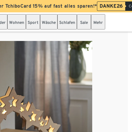
er TchiboCard 15% auf fast alles sparen!*
DANKE26
C
der
Wohnen
Sport
Wäsche
Schlafen
Sale
Mehr