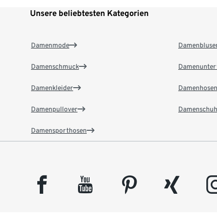
Unsere beliebtesten Kategorien
Damenmode
Damenbluse
Damenschmuck
Damenunter
Damenkleider
Damenhose
Damenpullover
Damenschuh
Damensporthosen
facebook
youtube
pinterest
xing
insta