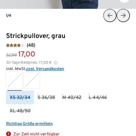
1/4
Strickpullover, grau
(48)
17,00
32,99
30-Tage-Bestpreis:
17,00
€
inkl. MwSt.
zzgl. Versandkosten
XS 32/34
S 36/38
M 40/42
L 44/46
XL 48/50
Richtige Größe ermitteln
Zur Zeit nicht verfügbar