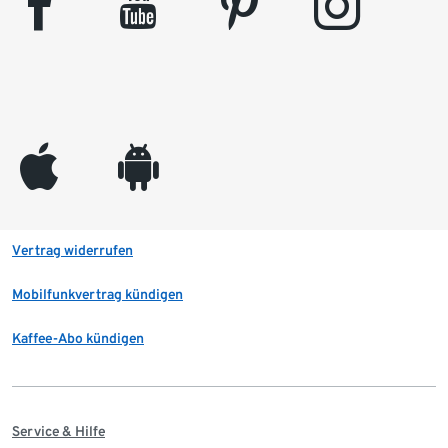
facebook
youtube
pinterest
instagram
appleinc
android
Vertrag widerrufen
Mobilfunkvertrag kündigen
Kaffee-Abo kündigen
Service & Hilfe