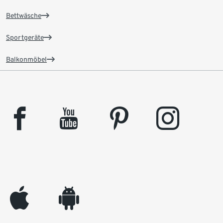
Bettwäsche
Sportgeräte
Balkonmöbel
facebook
youtube
pinterest
instagram
appleinc
android