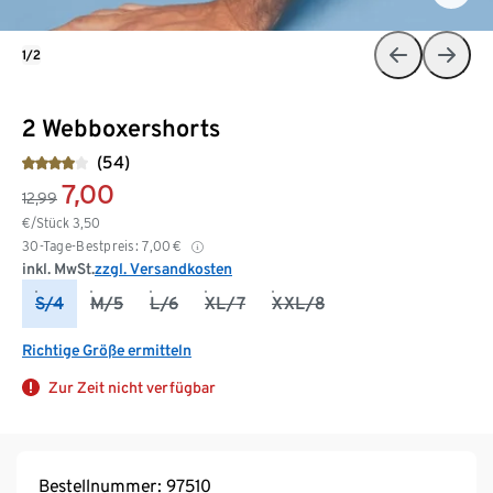
1/2
2 Webboxershorts
(54)
7,00
12,99
€/Stück
3,50
30-Tage-Bestpreis:
7,00
€
inkl. MwSt.
zzgl. Versandkosten
S/4
M/5
L/6
XL/7
XXL/8
Richtige Größe ermitteln
Zur Zeit nicht verfügbar
Bestellnummer: 97510