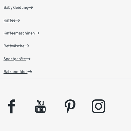
Babykleidung
Kaffee
Kaffeemaschinen
Bettwäsche
Sportgeräte
Balkonmöbel
facebook
youtube
pinterest
instagram