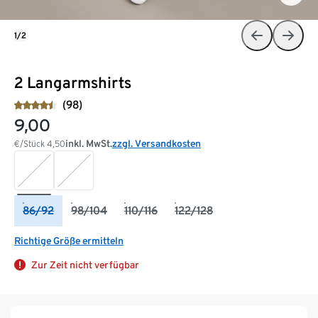
1/2
2 Langarmshirts
(98)
9,00
inkl. MwSt.
zzgl. Versandkosten
€/Stück
4,50
86/92
98/104
110/116
122/128
Richtige Größe ermitteln
Zur Zeit nicht verfügbar