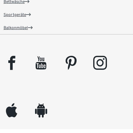
Bettwäsche
Sportgeräte
Balkonmöbel
facebook
youtube
pinterest
instagram
appleinc
android