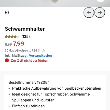
1/3
Schwammhalter
(135)
7,99
8,99
30-Tage-Bestpreis:
7,99
€
inkl. MwSt.
zzgl. Versandkosten
Zur Zeit nicht verfügbar
Bestellnummer: 192084
Praktische Aufbewahrung von Spülbeckenutensilien
Ideal geeignet für Topfschrubber, Schwämme,
Spüllappen und -bürsten
Einfach zu reinigen